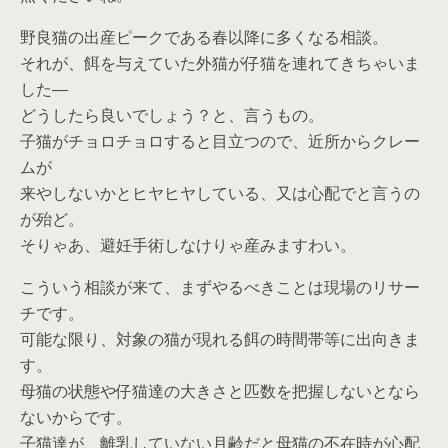
野良猫の出産ピークである春以降に多くなる相談。
それが、餌を与えていた外猫が仔猫を連れてきちゃいま
した―
どうしたら良いでしょう？と、言うもの。
子猫がチョロチョロすると目立つので、近所からクレー
ムが
来やしないかとヒヤヒヤしている、又は心配でと言うの
が殆ど。
そりゃあ、避妊手術しなけりゃ産みますわい。
こういう相談が来て、まずやるべきことは現場のリサー
チです。
可能な限り、対象の猫が現れる餌の時間帯等に出向きま
す。
母猫の状態や
仔猫達の大きさと匹数を把握
しないとなら
ないからです。
子猫達が、離乳していない月齢だと母猫の不在時が心配