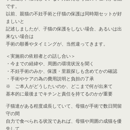
です。
以前、
親猫の不妊手術と仔猫の保護は同時期
セットが好
ましいと
記述しましたが、子猫の保護をしない場合、あるいは出
来ない場合は
手術の順番やタイミングが、当然違ってきます。
＜実施前の依頼者との話し合い＞
・
今までの経緯や、周囲の環境状況を聞く
・不妊手術のみか、保護・里親探しも含めてかの確認
・手術やケアの為の費用説明と負担の了承
※ ご本人がどうしたいのか、どこまで何が出来て
基本的に最後までキチンと責任を持てるのかが重要
子猫達がある程度成長していて、母猫が手術で数日間留
守の間
自力で食べられる状況であれば、母猫や周囲の
成猫を優
先
して