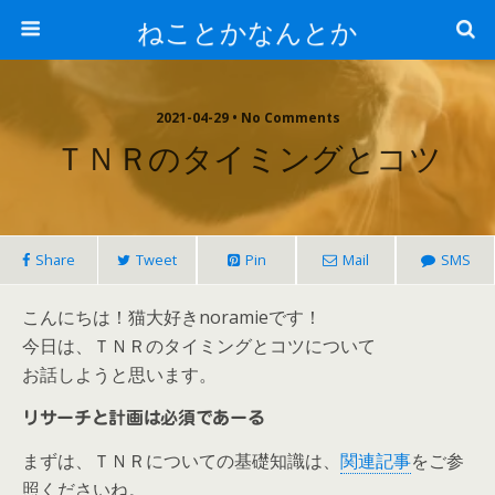
ねことかなんとか
2021-04-29 • No Comments
ＴＮＲのタイミングとコツ
Share
Tweet
Pin
Mail
SMS
こんにちは！猫大好きnoramieです！
今日は、ＴＮＲのタイミングとコツについて
お話しようと思います。
リサーチと計画は必須であーる
まずは、ＴＮＲについての基礎知識は、
関連記事
をご参
照くださいね。