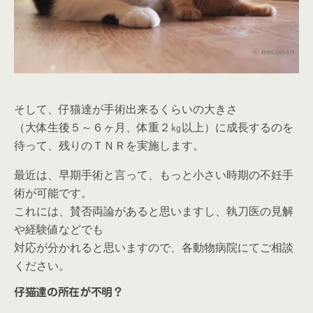
そして、仔猫達が手術出来るくらいの大きさ
（大体
生後５～６ヶ月、体重２㎏以上
）に成長するのを
待って、残りのＴＮＲを実施します。
最近は、
早期手術
と言って、もっと小さい時期の不妊手
術が可能です。
これには、賛否両論があると思いますし、執刀医の見解
や経験値などでも
対応が分かれると思いますので、各動物病院にてご相談
ください。
仔猫達の所在が不明？