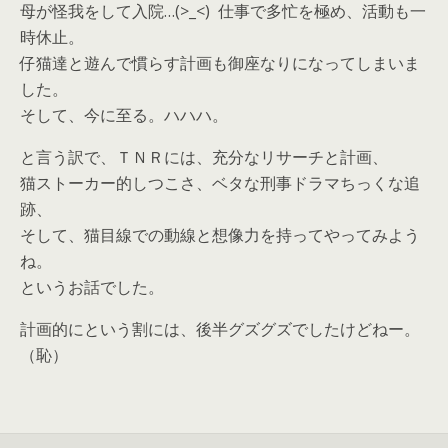
母が怪我をして入院…(>_<) 仕事で多忙を極め、活動も一
時休止。
仔猫達と遊んで
慣らす計画も御座なりに
なってしまいま
した。
そして、今に至る。ハハハ。
と言う訳で、ＴＮＲには、充分なリサーチと計画、
猫ストーカー的しつこさ、ベタな刑事ドラマちっくな追
跡、
そして、猫目線での動線と想像力を持ってやってみよう
ね。
というお話でした。
計画的にという割には、後半グズグズでしたけどねー。
（恥）