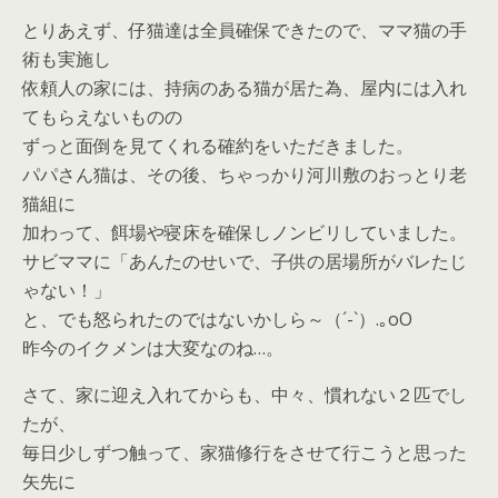
とりあえず、仔猫達は全員確保できたので、ママ猫の手
術も実施し
依頼人の家には、持病のある猫が居た為、屋内には入れ
てもらえないものの
ずっと面倒を見てくれる確約をいただきました。
パパさん猫は、その後、ちゃっかり河川敷のおっとり老
猫組に
加わって、餌場や寝床を確保しノンビリしていました。
サビママに
「あんたのせいで、子供の居場所がバレたじ
ゃない！」
と、でも怒られたのではないかしら～（´-`）.｡oO
昨今のイクメンは大変なのね…。
さて、家に迎え入れてからも、中々、慣れない２匹でし
たが、
毎日少しずつ触って、家猫修行をさせて行こうと思った
矢先に