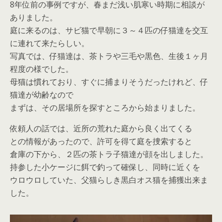
8年位前の事例ですが、春まだ浅い肌寒い時期に相談が
ありました。
庭に来るのは、サビ猫で早朝に３～４匹の仔猫達を交互
に連れて来たらしい。
写真では、仔猫達は、茶トラや三毛や黒色、
生後１ヶ月
程度
の様でした。
母猫は慣れており、すぐに捕まりそうだったけれど、仔
猫達が幼齢なので
まずは、その居場所を探すところから始まりました。
依頼人の話では、近所の荒れた庭から良く出てくる
との情報があったので、許可を得て庭を捜索すると
倉庫の下から、２匹の茶トラ子猫達が顔を出しました。
持参した小ケージに餌で釣って確保し、同時に近くを
ウロウロしていた、父猫らしき黒白オス猫を捕獲出来ま
した。