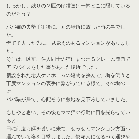
しっかし、残りの２匹の
仔猫達は一体どこ
に隠している
のだろう？
パパ猫の去勢手術後に、元の場所に放した時の事でし
た。
慌てて去った先に、見覚えのあるマンションがありまし
た。
そこは、以前、住人同士の猫にまつわるクレーム問題で
アドバイスをした事があった場所でした。
新設された老人ケアホームの建物を挟んで、塀を伝うと
丁度マンションの裏手に繋がっている様で、その塀の上
に
パパ猫が居て、心配そうに敷地を見下ろしていました。
もしやと思い、その後も
ママ猫の行動
に目を光らせてい
ると
日に何度も餌を貰いに来て、せっせとマンション方面へ
運んでいる姿を目撃しました。依頼人になるべく運びや