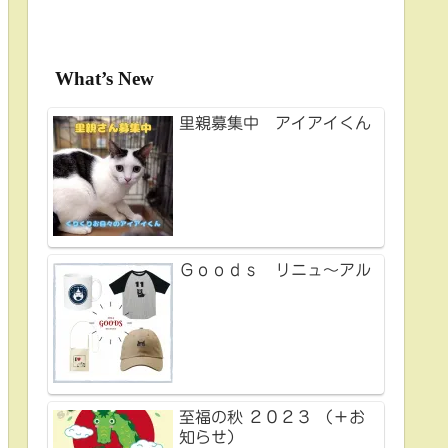
What’s New
里親募集中 アイアイくん
Ｇｏｏｄｓ リニュ～アル
至福の秋 ２０２３ （＋お
知らせ）