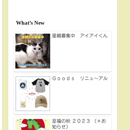
What’s New
里親募集中 アイアイくん
Ｇｏｏｄｓ リニュ～アル
至福の秋 ２０２３ （＋お
知らせ）