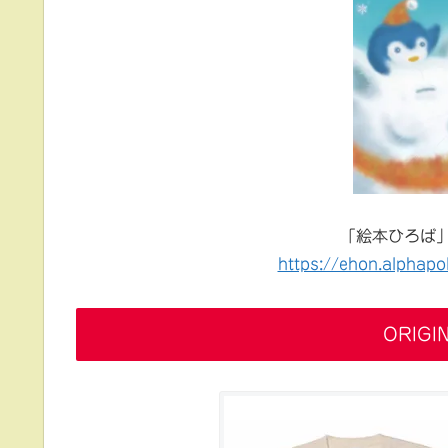
「絵本ひろば」
https://ehon.alphapol
ORIGI