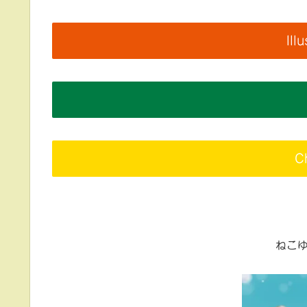
Ill
C
ねこ