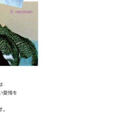
は
い愛情を
す。