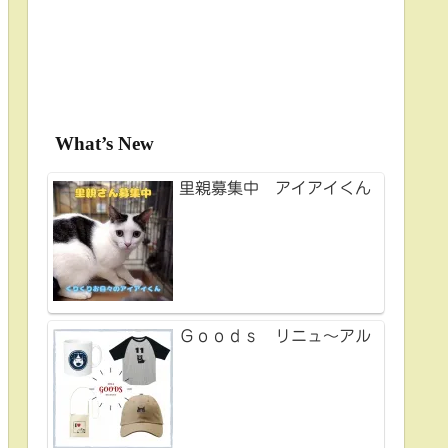
What’s New
里親募集中 アイアイくん
Ｇｏｏｄｓ リニュ～アル