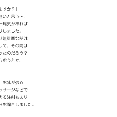
ますか？」
無いと言う…。
一病気があれば
りしました。
り無計画な話は
して、その間は
ったのだろう？
らおうとか。
、お乳が張る
ッサージなどで
える注射もあり
日お聞きしました。