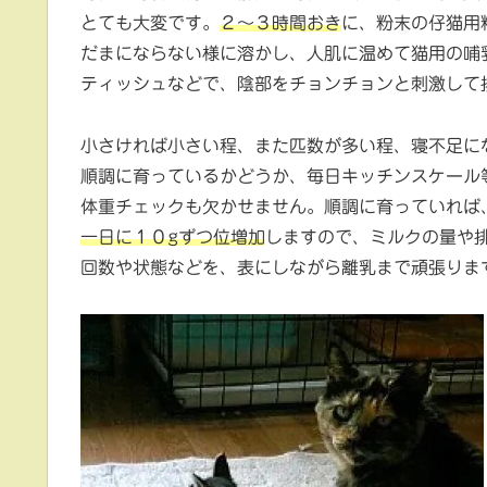
とても大変です。
２～３時間おき
に、粉末の仔猫用
だまにならない様に溶かし、人肌に温めて猫用の哺
ティッシュなどで、陰部をチョンチョンと刺激して
小さければ小さい程、また匹数が多い程、寝不足に
順調に育っているかどうか、毎日キッチンスケール
体重チェックも欠かせません。順調に育っていれば
一日に１０gずつ位増加
しますので、ミルクの量や
回数や状態などを、表にしながら離乳まで頑張りま