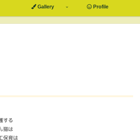
Gallery
Profile
護する
ん猫は
工保育は