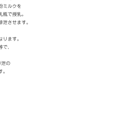
粉ミルクを
乳瓶で授乳。
排泄させます。
なります。
等で、
、
排泄の
す。