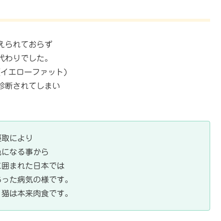
えられておらず
代わりでした。
(イエローファット)
診断されてしまい
摂取により
色になる事から
に囲まれた日本では
あった病気の様です。
。猫は本来肉食です。