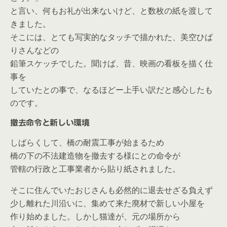
と言い、
何もお礼が出来ない
けど、と数枚の紙を渡して
きました。
そこには、とても写実的なタッチで描かれた、美空ひば
りさんなどの
鉛筆スケッチでした。聞けば、昔、映画の看板を描く仕
事を
していたとの事で、なるほどー上手い訳だと感心したも
のです。
撤去命令と新しい環境
しばらくして、橋の耐震工事が始まるため
橋の下の
不法建造物を撤去する
様にとの命令が
管轄の行政と工事業者から貼り紙されました。
そこに住んでいたおじさんも必然的に退去せざる負えず
少し離れた川沿いに、集めて来た廃材で新しい小屋を
作り始めました。しかし猫達が、元の場所から