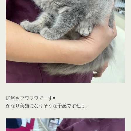
尻尾もフワフワでーす♥
かなり美猫になりそうな予感ですねぇ。